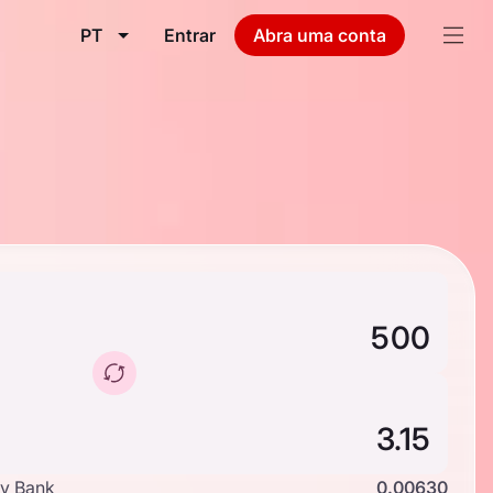
PT
Entrar
Abra uma conta
y Bank
0.00630