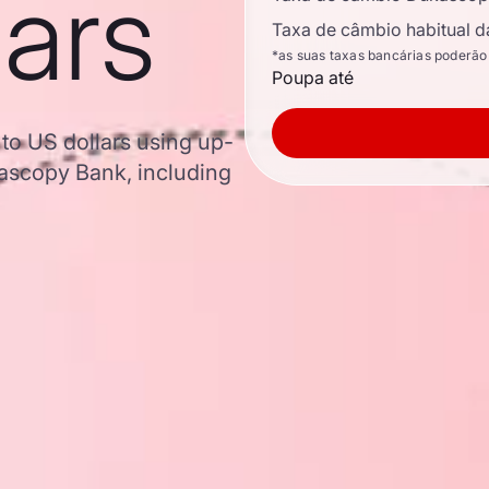
lars
Taxa de câmbio habitual d
*as suas taxas bancárias poderão
Poupa até
to US dollars using up-
ascopy Bank, including