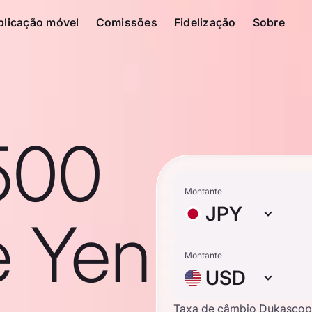
plicação móvel
Comissões
Fidelização
Sobre
500
Montante
JPY
e Yen
Montante
USD
Taxa de câmbio Dukascop