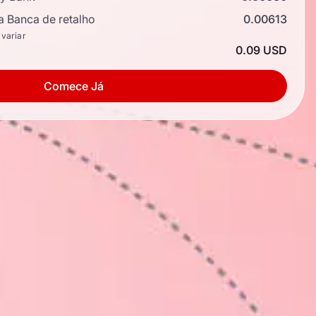
a Banca de retalho
0.00613
 variar
0.09 USD
Comece Já