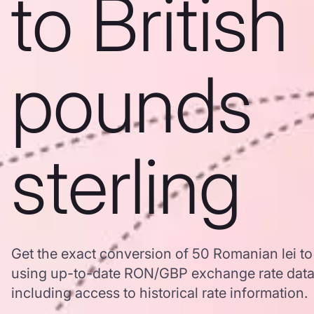
to British
pounds
sterling
Get the exact conversion of 50 Romanian lei to 
using up-to-date RON/GBP exchange rate dat
including access to historical rate information.