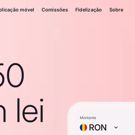
plicação móvel
Comissões
Fidelização
Sobre
50
 lei
Montante
RON