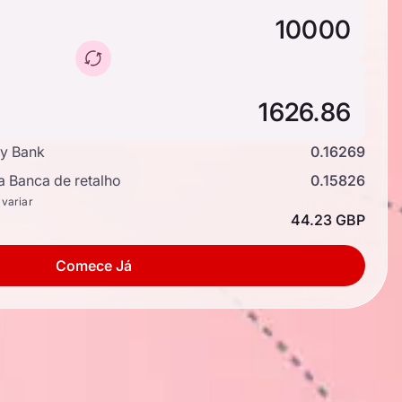
y Bank
0.16269
a Banca de retalho
0.15826
 variar
44.23 GBP
Comece Já