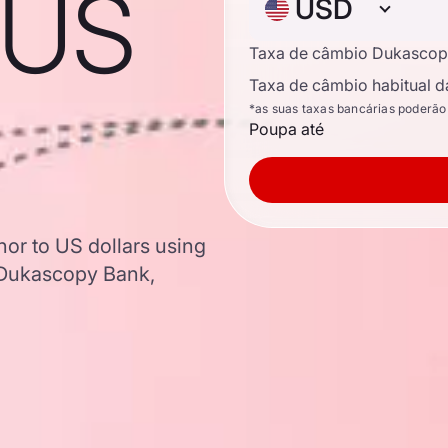
 US
USD
Taxa de câmbio Dukascop
Taxa de câmbio habitual d
*as suas taxas bancárias poderão
Poupa até
or to US dollars using
 Dukascopy Bank,