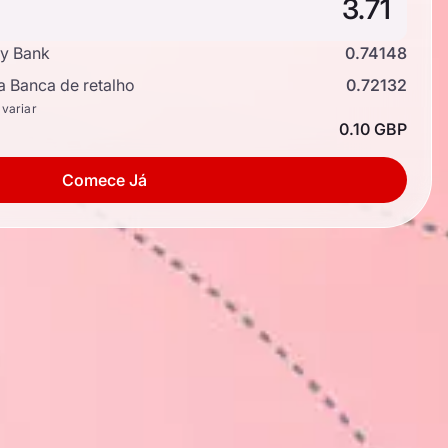
y Bank
0.74148
a Banca de retalho
0.72132
 variar
0.10 GBP
Comece Já