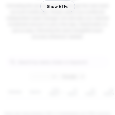
Activating the service is instant through the main bank
Show ETFs
account mobile app. Simply select your preferred
independent asset manager and allocate your desired
investment amount in just a few taps. Deactivation is
just as easy, following the same straightforward
process whenever needed.
YTD
1Y
3Y
5Y
Simbolo
Sector
return
return
return
return
Estes são instrumentos CFD. O investimento em CFDs envolve