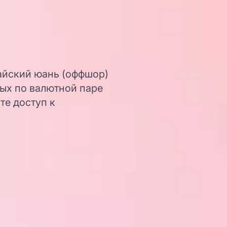
айский юань (оффшор)
ных по валютной паре
те доступ к