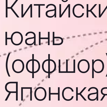
Китайск
юань
(оффшор)
Японска