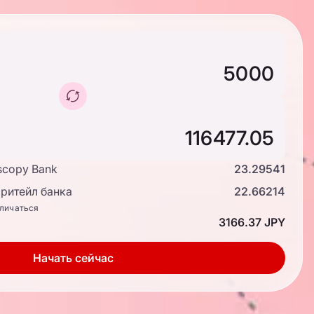
scopy Bank
23.29541
ритейл банка
22.66214
тличаться
3166.37 JPY
Начать сейчас