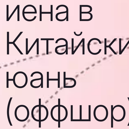
иена в
Китайск
юань
(оффшор