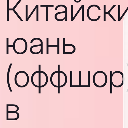
Китайск
юань
(оффшор
в