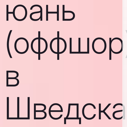
юань
(оффшор
в
Шведска