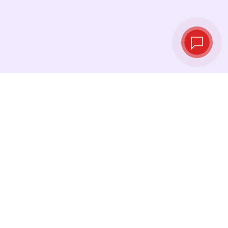
Курсы валют в
реальном
времени