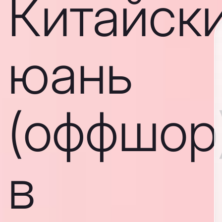
Китайск
юань
(оффшор
в