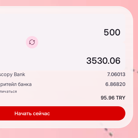
scopy Bank
7.06013
ритейл банка
6.86820
тличаться
95.96 TRY
Начать сейчас