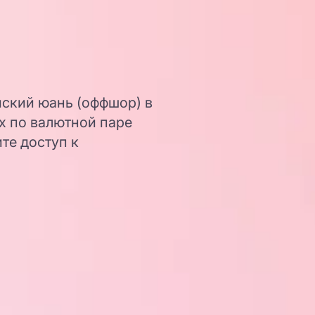
йский юань (оффшор) в
х по валютной паре
те доступ к