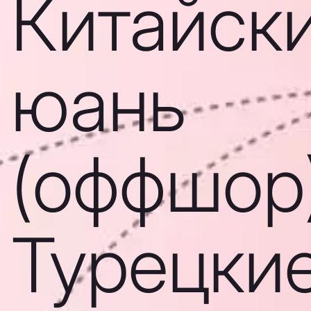
Китайск
юань
(оффшор)
Турецки