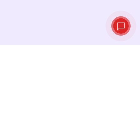
Курсы валют в
реальном
времени