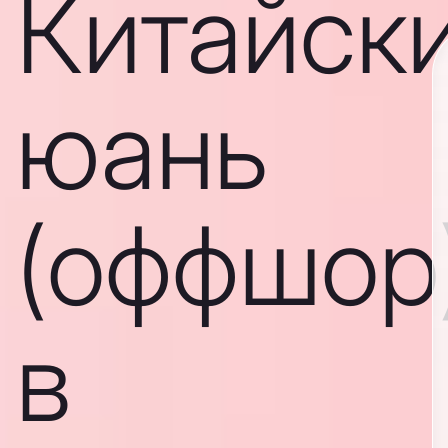
Китайск
юань
(оффшор
в