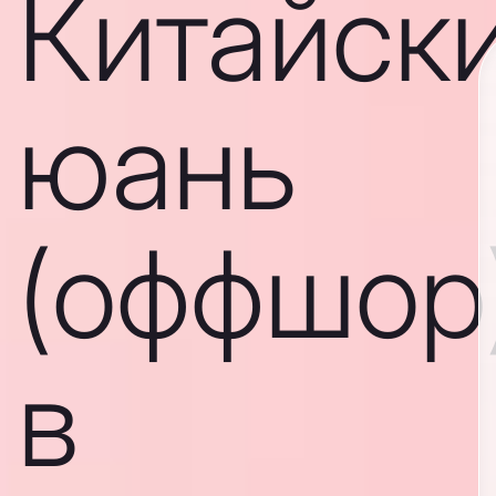
Китайск
юань
(оффшор
в