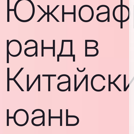
Южноаф
ранд в
Китайск
юань