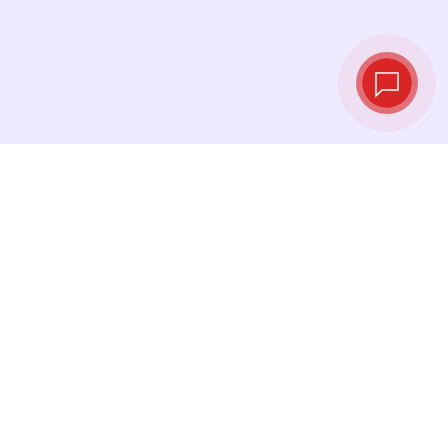
Курсы валют в
реальном
времени