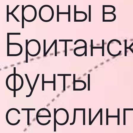
кроны в
Британс
фунты
стерлин