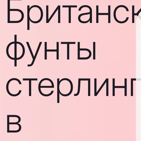
Британс
фунты
стерлин
в