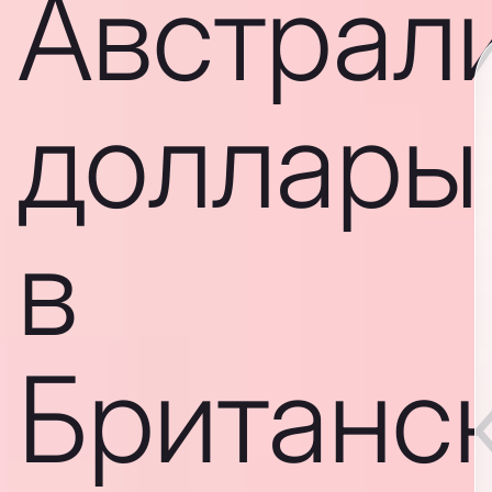
Австрал
доллары
в
Британс