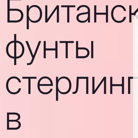
Британс
фунты
стерлин
в