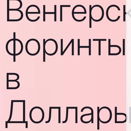
Венгерс
форинты
в
Доллар