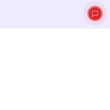
Курсы валют в
реальном
времени