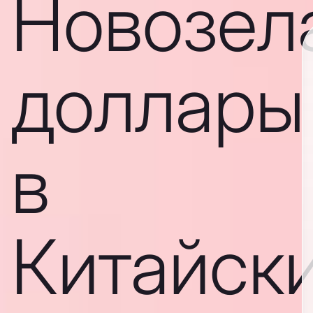
Новозел
доллары
в
Китайск