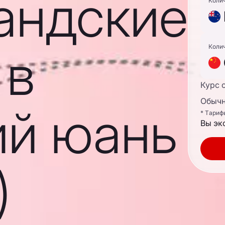
андские
Коли
 в
Коли
Курс 
Обычн
ий юань
* Тариф
Вы эк
)