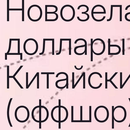
Новозел
доллары
Китайск
(оффшор