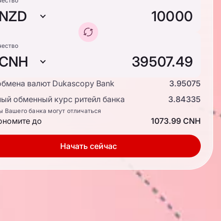
чество
NZD
чество
CNH
обмена валют Dukascopy Bank
3.95075
ый обменный курс ритейл банка
3.84335
ы Вашего банка могут отличаться
ономите до
1073.99 CNH
Начать сейчас