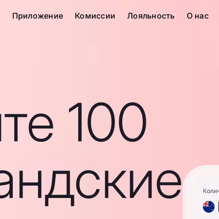
с
Приложение
Комиссии
Лояльность
О нас
те 100
андские
Коли