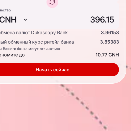
чество
CNH
обмена валют Dukascopy Bank
3.96153
ый обменный курс ритейл банка
3.85383
ы Вашего банка могут отличаться
ономите до
10.77 CNH
Начать сейчас