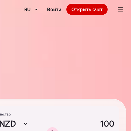
RU
Войти
Открыть счет
чество
NZD