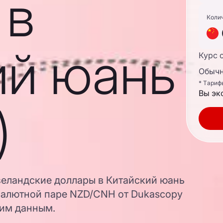
 в
Коли
ий юань
Курс 
Обычн
* Тариф
Вы эк
)
зеландские доллары в Китайский юань
валютной паре NZD/CNH от Dukascopy
ким данным.