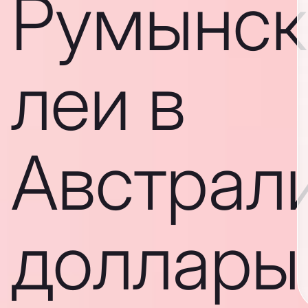
Румынск
леи в
Австрал
доллары