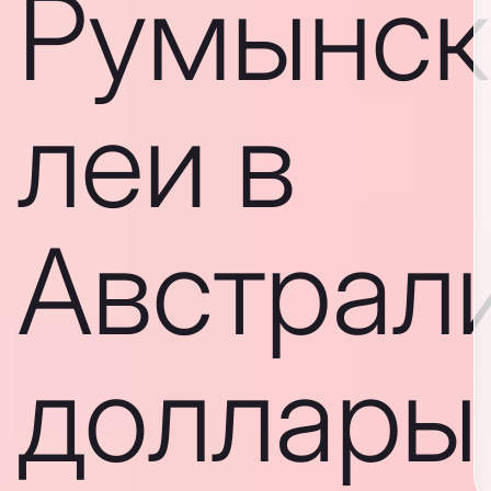
Румынск
леи в
Австрал
доллары