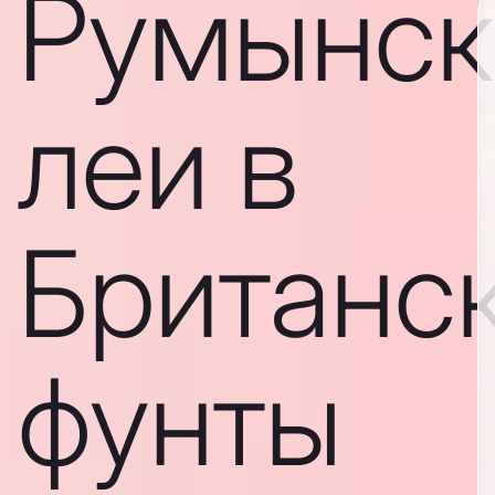
Румынск
леи в
Британс
фунты