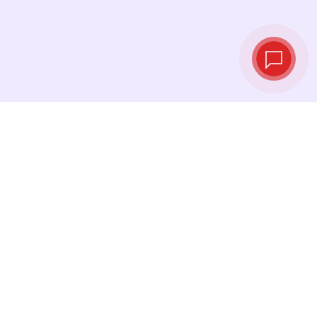
Курсы валют в
реальном
времени