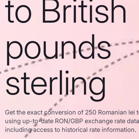
to British
pounds
sterling
Get the exact conversion of 250 Romanian lei t
using up-to-date RON/GBP exchange rate dat
including access to historical rate information.