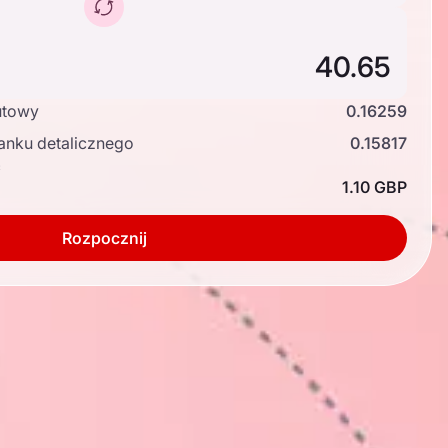
utowy
0.16259
anku detalicznego
0.15817
ć
1.10 GBP
Rozpocznij