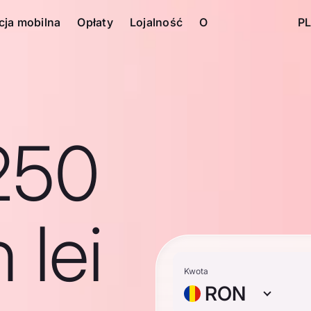
cja mobilna
Opłaty
Lojalność
O
PL
250
 lei
Kwota
RON