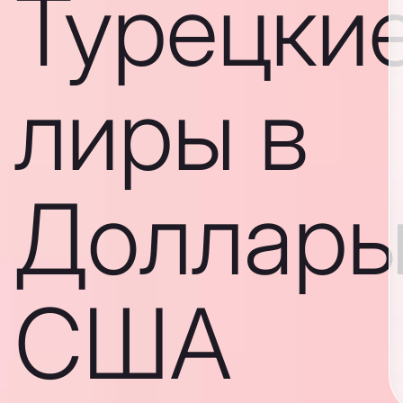
Турецки
лиры в
Доллар
США