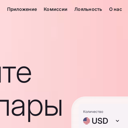
с
Приложение
Комиссии
Лояльность
О нас
те
лары
Количество
USD