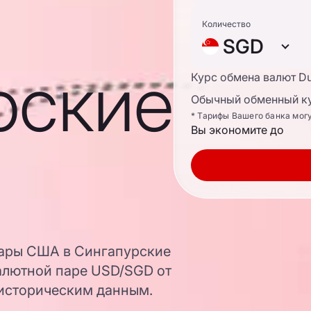
Количество
SGD
рские
Курс обмена валют D
Обычный обменный ку
* Тарифы Вашего банка мог
Вы экономите до
лары США в Сингапурские
алютной паре USD/SGD от
 историческим данным.