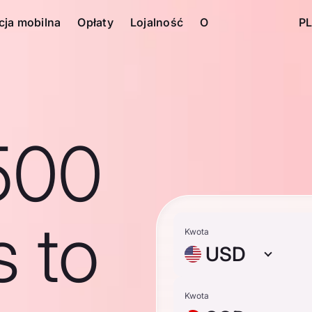
cja mobilna
Opłaty
Lojalność
O
PL
500
s to
Kwota
USD
Kwota