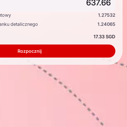
utowy
1.27532
anku detalicznego
1.24065
ć
17.33 SGD
Rozpocznij