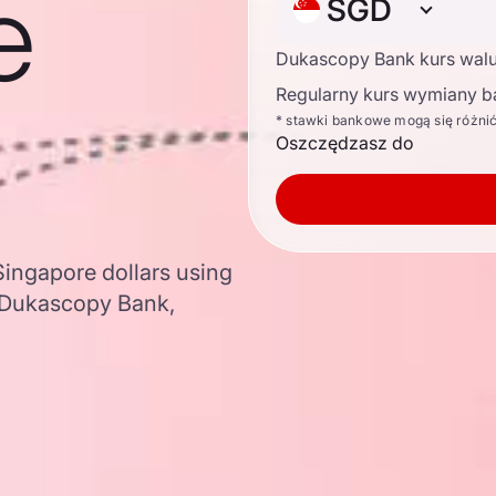
e
SGD
Dukascopy Bank kurs wal
Regularny kurs wymiany b
* stawki bankowe mogą się różni
Oszczędzasz do
Singapore dollars using
 Dukascopy Bank,