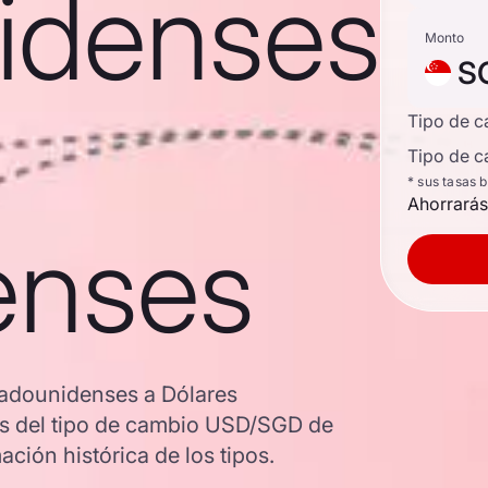
idenses
Monto
S
Tipo de 
Tipo de c
* sus tasas 
Ahorrarás
enses
tadounidenses a Dólares
os del tipo de cambio USD/SGD de
ción histórica de los tipos.