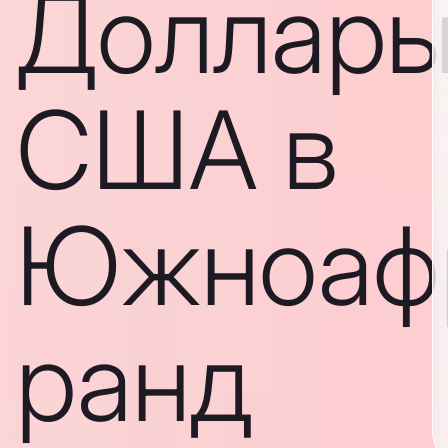
Доллар
США в
Южноаф
ранд