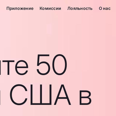
с
Приложение
Комиссии
Лояльность
О нас
те 50
 США в