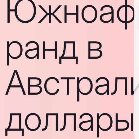
Южноаф
ранд в
Австрал
доллары