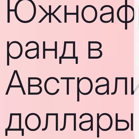
Южноаф
ранд в
Австрал
доллары