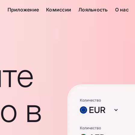
с
Приложение
Комиссии
Лояльность
О нас
те
о в
Количество
EUR
Количество