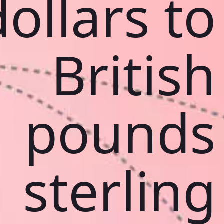
dollars to
British
pounds
sterling