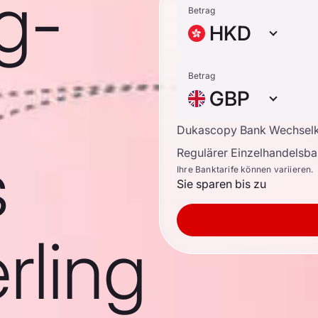
g-
Betrag
HKD
Betrag
GBP
Dukascopy Bank Wechsel
s
Regulärer Einzelhandelsb
Ihre Banktarife können variieren.
Sie sparen bis zu
rling