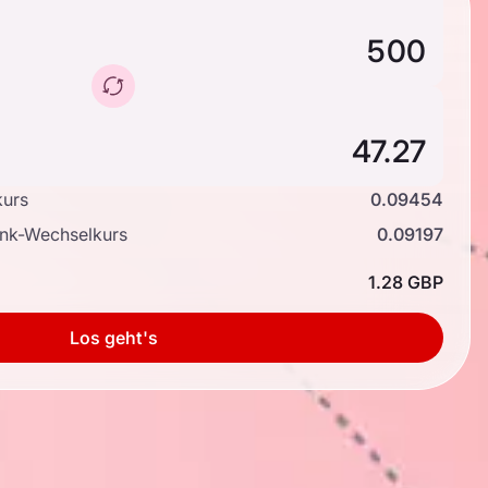
kurs
0.09454
ank-Wechselkurs
0.09197
1.28 GBP
Los geht's