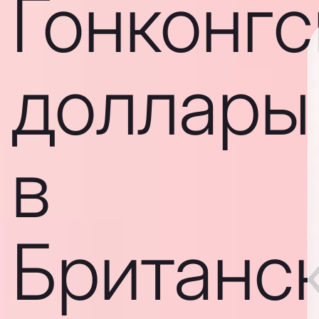
Гонконгс
доллары
в
Британс