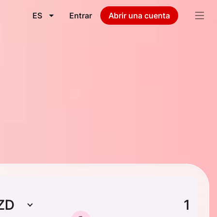
ES
Entrar
Abrir una cuenta
ZD