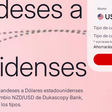
deses a
Monto
U
Tipo de 
Tipo de c
* sus tasas 
Ahorrarás
idenses
elandeses a Dólares estadounidenses
e cambio NZD/USD de Dukascopy Bank,
los tipos.