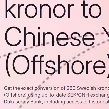
kronor to
Chinese 
(Offshore
Get the exact conversion of 250 Swedish kron
(Offshore) using up-to-date SEK/CNH exchange
Dukascopy Bank, including access to historical