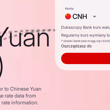
Kwota
CNH
Yuan
Dukascopy Bank kurs wal
Regularny kurs wymiany b
* stawki bankowe mogą się różni
Oszczędzasz do
)
or to Chinese Yuan
 rate data from
 rate information.