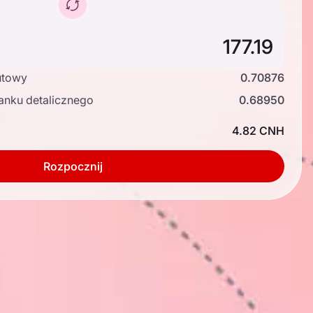
utowy
0.70876
anku detalicznego
0.68950
ć
4.82 CNH
Rozpocznij