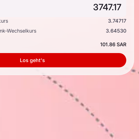
kurs
3.74717
ank-Wechselkurs
3.64530
101.86 SAR
Los geht's