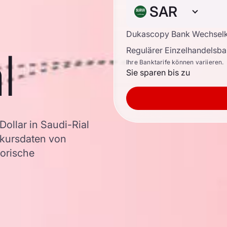
SAR
Dukascopy Bank Wechsel
l
Regulärer Einzelhandelsb
Ihre Banktarife können variieren.
Sie sparen bis zu
llar in Saudi-Rial
kursdaten von
torische