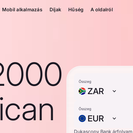
Mobil alkalmazás
Díjak
Hűség
A oldalról
2000
Összeg
ZAR
ican
Összeg
EUR
Dukascopy Bank árfolyam