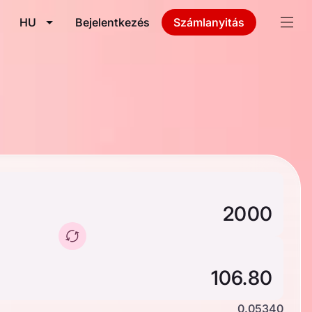
HU
Bejelentkezés
Számlanyitás
0.05340