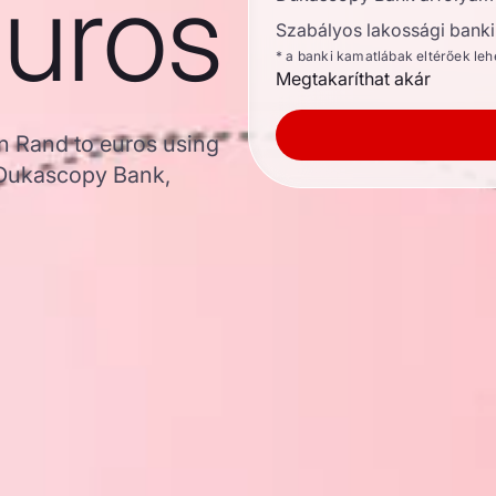
euros
Szabályos lakossági banki 
* a banki kamatlábak eltérőek le
Megtakaríthat akár
n Rand to euros using
 Dukascopy Bank,