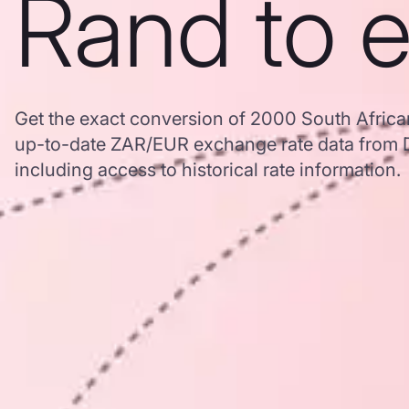
Rand to 
Get the exact conversion of 2000 South Africa
up-to-date ZAR/EUR exchange rate data from
including access to historical rate information.