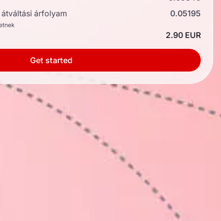
átváltási árfolyam
0.05195
hetnek
2.90 EUR
Get started