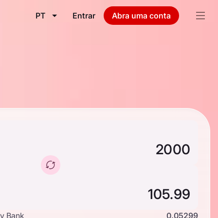
PT
Entrar
Abra uma conta
y Bank
0.05299