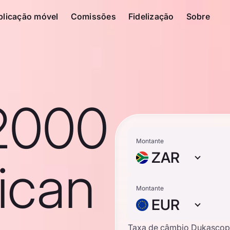
plicação móvel
Comissões
Fidelização
Sobre
2000
Montante
ZAR
ican
Montante
EUR
Taxa de câmbio Dukascop