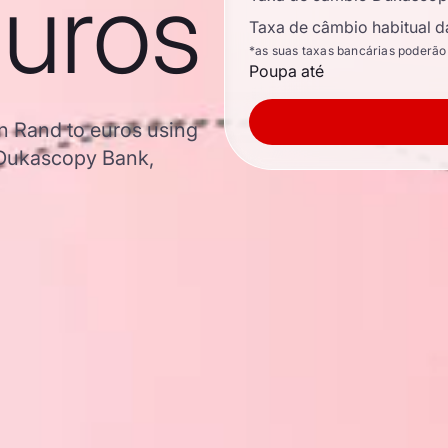
euros
Taxa de câmbio habitual d
*as suas taxas bancárias poderão
Poupa até
n Rand to euros using
 Dukascopy Bank,