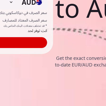
to A
AUD
سعر الصرف في دوكاسكوبي بتك
سعر الصرف المعتاد للمصارف
* قد تختلف معدلات البنك الخاص بك
انت توفر لحد
Get the exact conversi
to-date EUR/AUD excha