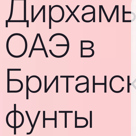
Дирхам
ОАЭ в
Британс
фунты