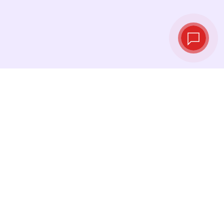
Курсы валют в
реальном
времени