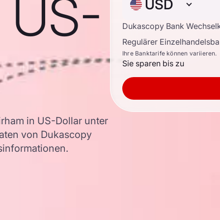
n US-
USD
Dukascopy Bank Wechsel
Regulärer Einzelhandelsb
Ihre Banktarife können variieren.
Sie sparen bis zu
rham in US-Dollar unter
aten von Dukascopy
rsinformationen.