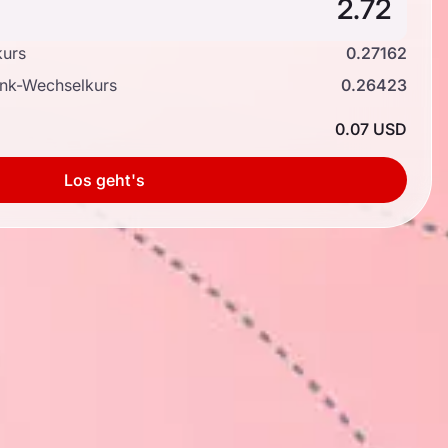
kurs
0.27162
ank-Wechselkurs
0.26423
0.07 USD
Los geht's