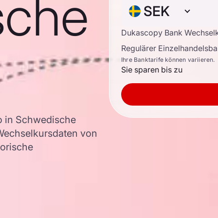
sche
SEK
Dukascopy Bank Wechsel
Regulärer Einzelhandelsb
Ihre Banktarife können variieren.
Sie sparen bis zu
o in Schwedische
Wechselkursdaten von
torische