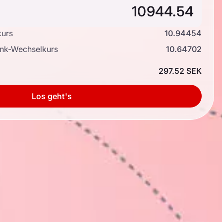
kurs
10.94454
ank-Wechselkurs
10.64702
297.52 SEK
Los geht's